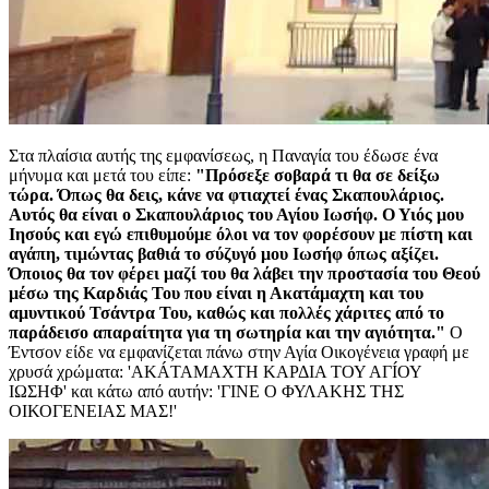
Στα πλαίσια αυτής της εμφανίσεως, η Παναγία του έδωσε ένα
μήνυμα και μετά του είπε:
"Πρόσεξε σοβαρά τι θα σε δείξω
τώρα. Όπως θα δεις, κάνε να φτιαχτεί ένας Σκαπουλάριος.
Αυτός θα είναι ο Σκαπουλάριος του Αγίου Ιωσήφ. Ο Υιός μου
Ιησούς και εγώ επιθυμούμε όλοι να τον φορέσουν με πίστη και
αγάπη, τιμώντας βαθιά το σύζυγό μου Ιωσήφ όπως αξίζει.
Όποιος θα τον φέρει μαζί του θα λάβει την προστασία του Θεού
μέσω της Καρδιάς Του που είναι η Ακατάμαχτη και του
αμυντικού Τσάντρα Του, καθώς και πολλές χάριτες από το
παράδεισο απαραίτητα για τη σωτηρία και την αγιότητα."
Ο
Έντσον είδε να εμφανίζεται πάνω στην Αγία Οικογένεια γραφή με
χρυσά χρώματα:
'ΑΚÁΤΑΜΑΧΤΗ ΚΑΡΔΙΑ ΤΟΥ ΑΓÍΟΥ
ΙΩΣΗΦ'
και κάτω από αυτήν:
'ΓΙΝΕ Ο ΦΥΛΑΚΗΣ ΤΗΣ
ΟΙΚΟΓΕΝΕΙΑΣ ΜΑΣ!'