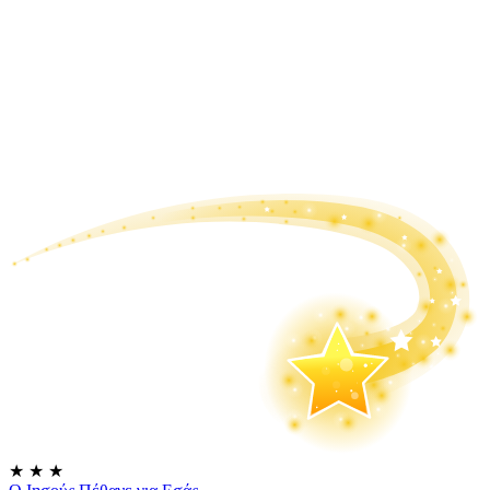
★
★
★