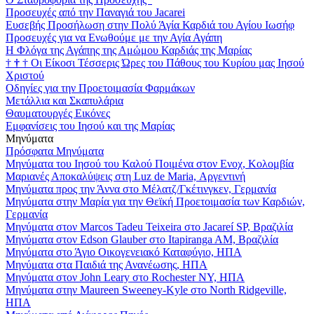
Προσευχές από την Παναγιά του Jacarei
Ευσεβής Προσήλωση στην Πολύ Άγία Καρδιά του Αγίου Ιωσήφ
Προσευχές για να Ενωθούμε με την Αγία Αγάπη
Η Φλόγα της Αγάπης της Αμώμου Καρδιάς της Μαρίας
†
†
†
Οι Είκοσι Τέσσερις Ώρες του Πάθους του Κυρίου μας Ιησού
Χριστού
Οδηγίες για την Προετοιμασία Φαρμάκων
Μετάλλια και Σκαπυλάρια
Θαυματουργές Εικόνες
Εμφανίσεις του Ιησού και της Μαρίας
Μηνύματα
Πρόσφατα Μηνύματα
Μηνύματα του Ιησού του Καλού Ποιμένα στον Ενοχ, Κολομβία
Μαριανές Αποκαλύψεις στη Luz de Maria, Αργεντινή
Μηνύματα προς την Άννα στο Μέλατζ/Γκέτινγκεν, Γερμανία
Μηνύματα στην Μαρία για την Θεϊκή Προετοιμασία των Καρδιών,
Γερμανία
Μηνύματα στον Marcos Tadeu Teixeira στο Jacareí SP, Βραζιλία
Μηνύματα στον Edson Glauber στο Itapiranga AM, Βραζιλία
Μηνύματα στο Άγιο Οικογενειακό Καταφύγιο, ΗΠΑ
Μηνύματα στα Παιδιά της Ανανέωσης, ΗΠΑ
Μηνύματα στον John Leary στο Rochester NY, ΗΠΑ
Μηνύματα στην Maureen Sweeney-Kyle στο North Ridgeville,
ΗΠΑ