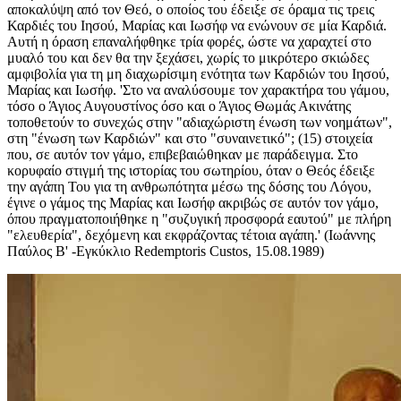
αποκαλύψη από τον Θεό, ο οποίος του έδειξε σε όραμα τις τρεις
Καρδιές του Ιησού, Μαρίας και Ιωσήφ να ενώνουν σε μία Καρδιά.
Αυτή η όραση επαναλήφθηκε τρία φορές, ώστε να χαραχτεί στο
μυαλό του και δεν θα την ξεχάσει, χωρίς το μικρότερο σκιώδες
αμφιβολία για τη μη διαχωρίσιμη ενότητα των Καρδιών του Ιησού,
Μαρίας και Ιωσήφ. 'Στο να αναλύσουμε τον χαρακτήρα του γάμου,
τόσο ο Άγιος Αυγουστίνος όσο και ο Άγιος Θωμάς Ακινάτης
τοποθετούν το συνεχώς στην "αδιαχώριστη ένωση των νοημάτων",
στη "ένωση των Καρδιών" και στο "συναινετικό"; (15) στοιχεία
που, σε αυτόν τον γάμο, επιβεβαιώθηκαν με παράδειγμα. Στο
κορυφαίο στιγμή της ιστορίας του σωτηρίου, όταν ο Θεός έδειξε
την αγάπη Του για τη ανθρωπότητα μέσω της δόσης του Λόγου,
έγινε ο γάμος της Μαρίας και Ιωσήφ ακριβώς σε αυτόν τον γάμο,
όπου πραγματοποιήθηκε η "συζυγική προσφορά εαυτού" με πλήρη
"ελευθερία", δεχόμενη και εκφράζοντας τέτοια αγάπη.' (Ιωάννης
Παύλος Β' -Εγκύκλιο Redemptoris Custos, 15.08.1989)