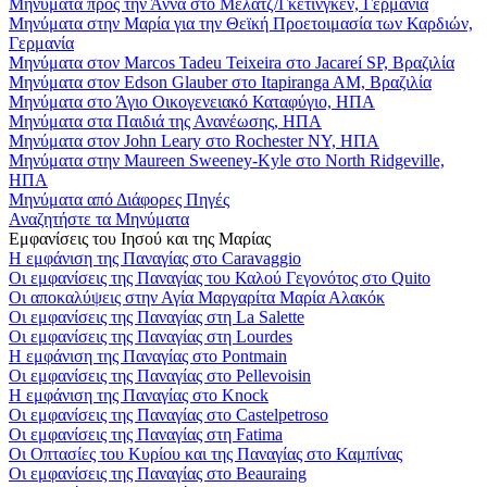
Μηνύματα προς την Άννα στο Μέλατζ/Γκέτινγκεν, Γερμανία
Μηνύματα στην Μαρία για την Θεϊκή Προετοιμασία των Καρδιών,
Γερμανία
Μηνύματα στον Marcos Tadeu Teixeira στο Jacareí SP, Βραζιλία
Μηνύματα στον Edson Glauber στο Itapiranga AM, Βραζιλία
Μηνύματα στο Άγιο Οικογενειακό Καταφύγιο, ΗΠΑ
Μηνύματα στα Παιδιά της Ανανέωσης, ΗΠΑ
Μηνύματα στον John Leary στο Rochester NY, ΗΠΑ
Μηνύματα στην Maureen Sweeney-Kyle στο North Ridgeville,
ΗΠΑ
Μηνύματα από Διάφορες Πηγές
Αναζητήστε τα Μηνύματα
Εμφανίσεις του Ιησού και της Μαρίας
Η εμφάνιση της Παναγίας στο Caravaggio
Οι εμφανίσεις της Παναγίας του Καλού Γεγονότος στο Quito
Οι αποκαλύψεις στην Αγία Μαργαρίτα Μαρία Αλακόκ
Οι εμφανίσεις της Παναγίας στη La Salette
Οι εμφανίσεις της Παναγίας στη Lourdes
Η εμφάνιση της Παναγίας στο Pontmain
Οι εμφανίσεις της Παναγίας στο Pellevoisin
Η εμφάνιση της Παναγίας στο Knock
Οι εμφανίσεις της Παναγίας στο Castelpetroso
Οι εμφανίσεις της Παναγίας στη Fatima
Οι Οπτασίες του Κυρίου και της Παναγίας στο Καμπίνας
Οι εμφανίσεις της Παναγίας στο Beauraing