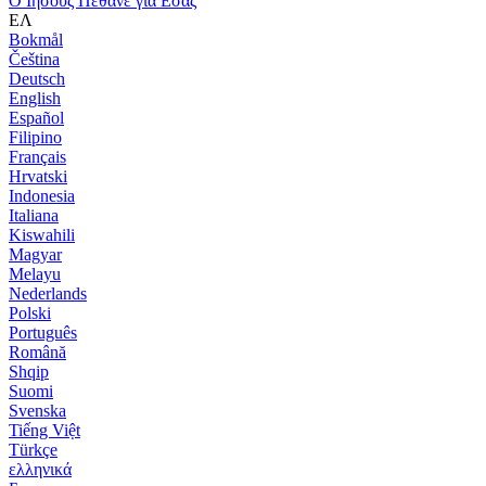
Ο Ιησούς Πέθανε για Εσάς
ΕΛ
Bokmål
Čeština
Deutsch
English
Español
Filipino
Français
Hrvatski
Indonesia
Italiana
Kiswahili
Magyar
Melayu
Nederlands
Polski
Português
Română
Shqip
Suomi
Svenska
Tiếng Việt
Türkçe
ελληνικά