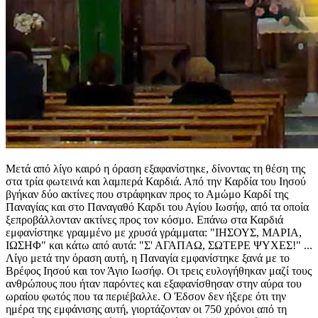
Μετά από λίγο καιρό η όραση εξαφανίστηκε, δίνοντας τη θέση της
στα τρία φωτεινά και λαμπερά Καρδιά. Από την Καρδία του Ιησού
βγήκαν δύο ακτίνες που στράφηκαν προς το Αμώμο Καρδί της
Παναγίας και στο Παναγαθό Καρδι του Αγίου Ιωσήφ, από τα οποία
ξεπροβάλλονταν ακτίνες προς τον κόσμο. Επάνω στα Καρδιά
εμφανίστηκε γραμμένο με χρυσά γράμματα:
"ΙΗΣΟΥΣ, ΜΑΡΙΑ,
ΙΩΣΗΦ"
και κάτω από αυτά:
"Σ' ΑΓΑΠΑΩ, ΣΩΤΕΡΕ ΨΥΧΕΣ!"
...
Λίγο μετά την όραση αυτή, η Παναγία εμφανίστηκε ξανά με το
Βρέφος Ιησού και τον Άγιο Ιωσήφ. Οι τρεις ευλογήθηκαν μαζί τους
ανθρώπους που ήταν παρόντες και εξαφανίσθησαν στην αύρα του
ωραίου φωτός που τα περιέβαλλε. Ο Έδσον δεν ήξερε ότι την
ημέρα της εμφάνισης αυτή, γιορτάζονταν οι 750 χρόνοι από τη