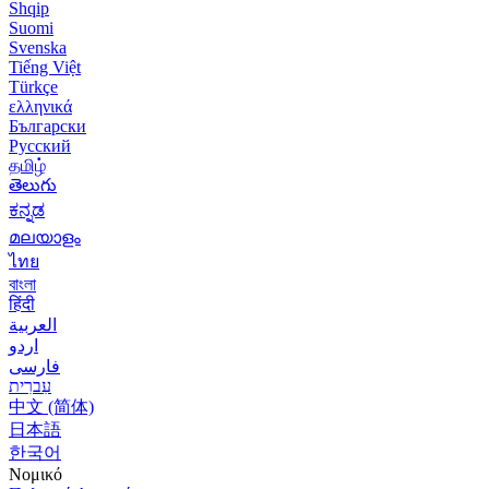
Shqip
Suomi
Svenska
Tiếng Việt
Türkçe
ελληνικά
Български
Русский
தமிழ்
తెలుగు
ಕನ್ನಡ
മലയാളം
ไทย
বাংলা
हिंदी
العربية
اردو
فارسی
עִברִית
中文 (简体)
日本語
한국어
Νομικό