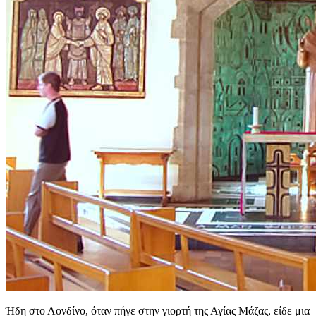
Ήδη στο Λονδίνο, όταν πήγε στην γιορτή της Αγίας Μάζας, είδε μια