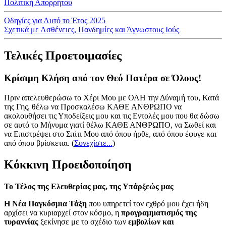
Πολιτική Απορρήτου
Οδηγίες για Αυτό το Έτος 2025
Σχετικά με Ασθένειες, Πανδημίες και Άγνωστους Ιούς
Τελικές Προετοιμασίες
Κρίσιμη Κλήση από τον Θεό Πατέρα σε Όλους!
Πριν απελευθερώσω το Χέρι Μου με ΟΛΗ την Δύναμή του, Κατά
της Γης, θέλω να Προσκαλέσω ΚΑΘΕ ΑΝΘΡΩΠΟ να
ακολουθήσει τις Υποδείξεις μου και τις Εντολές μου που θα δώσω
σε αυτό το Μήνυμα γιατί θέλω ΚΑΘΕ ΑΝΘΡΩΠΟ, να Σωθεί και
να Επιστρέψει στο Σπίτι Μου από όπου ήρθε, από όπου έφυγε και
από όπου βρίσκεται.
(
Συνεχίστε...
)
Κόκκινη Προειδοποίηση
Το Τέλος της Ελευθερίας μας, της Υπάρξεώς μας
Η Νέα Παγκόσμια Τάξη
που υπηρετεί τον εχθρό μου έχει ήδη
αρχίσει να κυριαρχεί στον κόσμο, η
προγραμματισμός της
τυραννίας
ξεκίνησε με το σχέδιο των
εμβολίων και