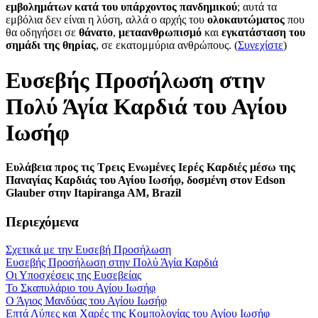
εμβολημάτων κατά του υπάρχοντος πανδημικού
; αυτά τα
εμβόλια δεν είναι η λύση, αλλά ο αρχής του
ολοκαυτώματος
που
θα οδηγήσει σε
θάνατο
,
μεταανθρωπισμό
και
εγκατάσταση του
σημάδι της θηρίας
, σε εκατομμύρια ανθρώπους. (
Συνεχίστε
)
Ευσεβής Προσήλωση στην
Πολύ Άγία Καρδιά του Αγίου
Ιωσήφ
Ευλάβεια προς τις Τρεις Ενωμένες Ιερές Καρδιές μέσω της
Παναγίας Καρδιάς του Αγίου Ιωσήφ, δοσμένη στον Edson
Glauber στην Itapiranga AM, Brazil
Περιεχόμενα
Σχετικά με την Ευσεβή Προσήλωση
Ευσεβής Προσήλωση στην Πολύ Άγία Καρδιά
Οι Υποσχέσεις της Ευσεβείας
Το Σκαπυλάριο του Αγίου Ιωσήφ
Ο Άγιος Μανδύας του Αγίου Ιωσήφ
Επτά Λύπες και Χαρές της Κομπολογίας του Αγίου Ιωσήφ