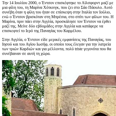
Την 14 Ιουλίου 2000, ο Έντσον επισκέφτηκε το Αϊλσφορντ μαζί με
μια φίλη του, τη Μαρίνα Χότκινγκ, που ζει στο Σάο Πάουλο. Αυτό
συνέβη όταν η φίλη του ήταν σε επίσκεψη στην Ιταλία τον Ιούλιο,
ενώ ο Έντσον βρισκόταν στη Μπρέσια, στο σπίτι των φίλων του. Η
Μαρίνα, πριν πάει στην Αγγλία, προσκάλησε τον Έντσον να έρθει
μαζί της. Μείνε δύο εβδομάδες στην Αγγλία και κατάφερε να
επισκεφτεί το Ιερό της Παναγίας του Καρμέλου.
Στην Αγγλία, ο Έντσον είδε μερικές εμφανίσεις της Παναγίας, του
Ιησού και του Αγίου Ιωσήφ, οι οποίοι τους έλεγαν για την λατρεία
των τριών Καρδιών και για μέλλοντα, πολύ triste γεγονότα που θα
συνέβαιναν σε αυτή τη χώρα.