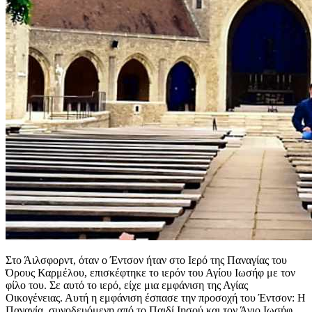
Στο Άιλσφορντ, όταν ο Έντσον ήταν στο Ιερό της Παναγίας του
Όρους Καρμέλου, επισκέφτηκε το ιερόν του Αγίου Ιωσήφ με τον
φίλο του. Σε αυτό το ιερό, είχε μια εμφάνιση της Αγίας
Οικογένειας. Αυτή η εμφάνιση έσπασε την προσοχή του Έντσον: Η
Παναγία, συνοδευόμενη από το Παιδί Ιησού και τον Άγιο Ιωσήφ,