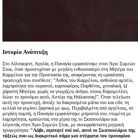
Ιστορία Ανάπτυξη
Στο Αϊλσφορντ, Αγγλία, η Παναγία εμφανίστηκε στον Άγιο Συμεών
Στοκ, όταν προσευχόταν με μεγάλη ενθουσιασμό στη Μητέρα του
Καρμέλου για την Προστασία της, αναφέροντας τη ωραιότατη
προσευχή που συνέθεσε:
"Άνθος του Καρμέλου, ανθούσα αμπέλι,
λαμπρότητα του ουρανού, καρποφόρος Παρθένος, μοναδική. Ω
χάριστη Μητέρα, χωρίς να γνωρίζεις άνδρα, στους Καρομελίτες
δώσε το προνόμιο αυτό, Αστέρι της Θάλασσας!".
Όταν τελείωσε
αυτή την προσευχή, άνοιξε τα δακρυσμένα μάτια του και είδε τη
κελλιά να γεμίσει ξαφνικά με φως. Περιβαλμένη από αγγέλους, σε
μεγάλη πομπή, η Παναγία εμφανίστηκε μπροστά του, ντυμένη με
λαμπρότητα, κρατώντας στα χέρια της το Σκαπουλάριο και
λέγοντάς στον Άγιο Συμεών Στοκ, με ανεκφράστιστη μητρική
τρυφερότητα:
"Λάβε, αγαπητέ σοί υιέ, αυτό το Σκαπουλάριο της
τάξεώς σου ως διακριτικό σήμα και στίγματα του προνομίου