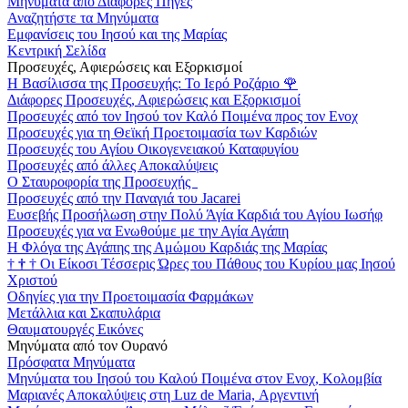
Μηνύματα από Διάφορες Πηγές
Αναζητήστε τα Μηνύματα
Εμφανίσεις του Ιησού και της Μαρίας
Κεντρική Σελίδα
Προσευχές, Αφιερώσεις και Εξορκισμοί
Η Βασίλισσα της Προσευχής: Το Ιερό Ροζάριο
🌹
Διάφορες Προσευχές, Αφιερώσεις και Εξορκισμοί
Προσευχές από τον Ιησού τον Καλό Ποιμένα προς τον Ενοχ
Προσευχές για τη Θεϊκή Προετοιμασία των Καρδιών
Προσευχές του Αγίου Οικογενειακού Καταφυγίου
Προσευχές από άλλες Αποκαλύψεις
Ο Σταυροφορία της Προσευχής
Προσευχές από την Παναγιά του Jacarei
Ευσεβής Προσήλωση στην Πολύ Άγία Καρδιά του Αγίου Ιωσήφ
Προσευχές για να Ενωθούμε με την Αγία Αγάπη
Η Φλόγα της Αγάπης της Αμώμου Καρδιάς της Μαρίας
†
†
†
Οι Είκοσι Τέσσερις Ώρες του Πάθους του Κυρίου μας Ιησού
Χριστού
Οδηγίες για την Προετοιμασία Φαρμάκων
Μετάλλια και Σκαπυλάρια
Θαυματουργές Εικόνες
Μηνύματα από τον Ουρανό
Πρόσφατα Μηνύματα
Μηνύματα του Ιησού του Καλού Ποιμένα στον Ενοχ, Κολομβία
Μαριανές Αποκαλύψεις στη Luz de Maria, Αργεντινή