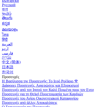
Български
Русский
বাংলা
বதமிழ்
తెలుగు
ಕನ್ನಡ
മലയാളം
ไทย
हिंदी
العربية
اردو
فارسی
עִברִית
中文 (简体)
日本語
한국어
Προσευχές
Η Βασίλισσα της Προσευχής: Το Ιερό Ροζάριο
🌹
Διάφορες Προσευχές, Αφιερώσεις και Εξορκισμοί
Προσευχές από τον Ιησού τον Καλό Ποιμένα προς τον Ενοχ
Προσευχές για τη Θεϊκή Προετοιμασία των Καρδιών
Προσευχές του Αγίου Οικογενειακού Καταφυγίου
Προσευχές από άλλες Αποκαλύψεις
Ο Σταυροφορία της Προσευχής