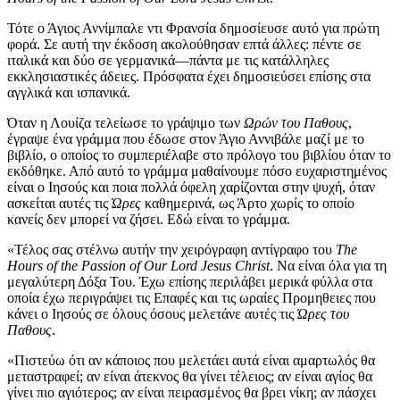
Τότε ο Άγιος Αννίμπαλε ντι Φρανσία δημοσίευσε αυτό για πρώτη
φορά. Σε αυτή την έκδοση ακολούθησαν επτά άλλες: πέντε σε
ιταλικά και δύο σε γερμανικά—πάντα με τις κατάλληλες
εκκλησιαστικές άδειες. Πρόσφατα έχει δημοσιεύσει επίσης στα
αγγλικά και ισπανικά.
Όταν η Λουίζα τελείωσε το γράψιμο των
Ωρών του Παθους
,
έγραψε ένα γράμμα που έδωσε στον Άγιο Αννιβάλε μαζί με το
βιβλίο, ο οποίος το συμπεριέλαβε στο πρόλογο του βιβλίου όταν το
εκδόθηκε. Από αυτό το γράμμα μαθαίνουμε πόσο ευχαριστημένος
είναι ο Ιησούς και ποια πολλά όφελη χαρίζονται στην ψυχή, όταν
ασκείται αυτές τις
Ώρες
καθημερινά, ως Άρτο χωρίς το οποίο
κανείς δεν μπορεί να ζήσει. Εδώ είναι το γράμμα.
«Τέλος σας στέλνω αυτήν την χειρόγραφη αντίγραφο του
The
Hours of the Passion of Our Lord Jesus Christ
. Να είναι όλα για τη
μεγαλύτερη Δόξα Του. Έχω επίσης περιλάβει μερικά φύλλα στα
οποία έχω περιγράψει τις Επαφές και τις ωραίες Προμηθειες που
κάνει ο Ιησούς σε όλους όσους μελετάνε αυτές τις
Ώρες του
Παθους
.
«Πιστεύω ότι αν κάποιος που μελετάει αυτά είναι αμαρτωλός θα
μεταστραφεί; αν είναι άτεκνος θα γίνει τέλειος; αν είναι αγίος θα
γίνει πιο αγιότερος; αν είναι πειρασμένος θα βρει νίκη; αν πάσχει