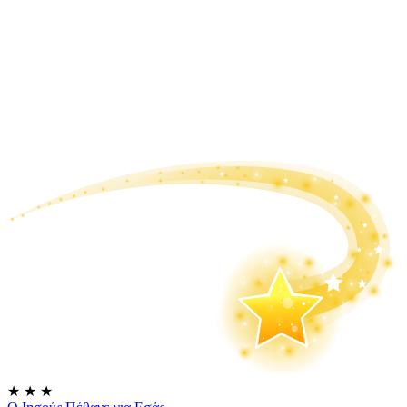
★
★
★