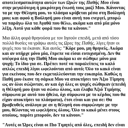
αποτελεσματικότητα αυτών των
Ωρών της Παθής Μου
είναι
στην μεγαλύτερη ή μικρότερη ένωσή τους μαζί Μου. Κάνοντας
τα με την Θέληση μου, το πλάσμα κρύβεται μέσα στη Βούλησή
μου; και αφού η Βούλησή μου είναι αυτή που ενεργεί, μπορώ
να παράγω όλα τα Αγαθά που θέλω, ακόμα και από μία μόνο
λέξη. Αυτό για κάθε φορά που θα τα κάνουν."
Μια άλλη φορά θρηνούσα με τον Ιησούν επειδή, μετά από τόσο
πολλά θυσίες να γράψω αυτές τις
Ωρες της Παθής
, λίγες ήταν οι
ψυχές που τα έκαναν. Και αυτός:
"Κόρε μου, μη θρηνείς. Ακόμα
και αν υπήρχε μόνο μία, έπρεπε να είσαι ευτυχισμένη. Δεν θα
υπέφερα όλη την Παθή Μου ακόμα κι αν σώθηκε μόνο μια
ψυχή; Το ίδιο για σε. Πρέπει ποτέ να παραλείπεις το καλό
απλώς επειδή λίγοι ωφελούνται από αυτό; Όλο το κακό είναι
για εκείνους που δεν εκμεταλλεύονται την ευκαιρία. Καθώς η
Παθή μου έκανε τη σάρκα Μου να αποκτήσει τον Άξιο Τίμηση
ως αν όλοι σώζονταν, αν και όχι όλες οι ψυχές σώθηκαν (επειδή
η Θέλησή μου ήταν να σώσω όλους, και έλαβα Άξιό Τιμήσης
σύμφωνα με αυτό που ήθελα, όχι σύμφωνα με το κέρδος που θα
είχαν αποκτήσει τα πλάσματα), έτσι είναι και για σε: Θα
βραβευθείς ανάλογα με αν η θέλησή σου συμφώνησε με την
μου, θέλοντας να ωφελήσεις όλους. Όλο το κακό μένει στους
οποίους, παρότι μπορούν, δεν τα κάνουν."
"Αυτές οι Ώρες είναι οι Πιο Τιμητές από όλες, επειδή δεν είναι