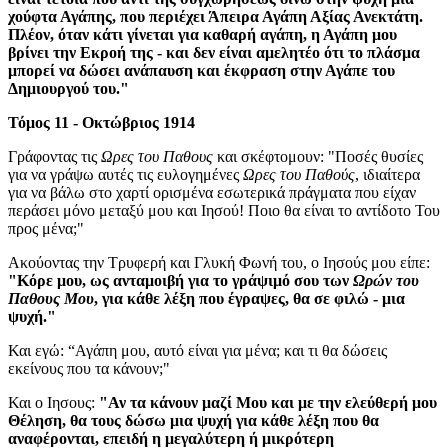
χούφτα Αγάπης, που περιέχει Άπειρα Αγάπη Αξίας Ανεκτάτη.
Πλέον, όταν κάτι γίνεται για καθαρή αγάπη, η Αγάπη μου
βρίνει την Εκροή της - και δεν είναι αμελητέο ότι το πλάσμα
μπορεί να δώσει ανάπαυση και έκφραση στην Αγάπε του
Δημιουργού του."
Τόμος 11 - Οκτώβριος 1914
Γράφοντας τις
Ωρες του Παθους
και σκέφτομουν: "Ποσές θυσίες
για να γράψω αυτές τις ευλογημένες
Ωρες του Παθούς
, ιδιαίτερα
για να βάλω στο χαρτί ορισμένα εσωτερικά πράγματα που είχαν
περάσει μόνο μεταξύ μου και Ιησού! Ποιο θα είναι το αντίδοτο Του
προς μένα;"
Ακούοντας την Τρυφερή και Γλυκή Φωνή του, ο Ιησούς μου είπε:
"Κόρε μου, ως ανταμοιβή για το γράψιμό σου των
Ωρών του
Παθους Μου
, για κάθε λέξη που έγραψες, θα σε φιλώ - μια
ψυχή."
Και εγώ: “Αγάπη μου, αυτό είναι για μένα; και τι θα δώσεις
εκείνους που τα κάνουν;"
Και ο Ιησους:
"Αν τα κάνουν μαζί Μου και με την ελεύθερή μου
Θέληση, θα τους δώσω μια ψυχή για κάθε λέξη που θα
αναφέρονται, επειδή η μεγαλύτερη ή μικρότερη