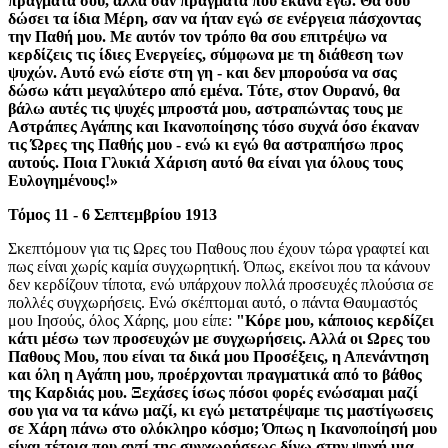
πράγματα σου, αλλά σαν πράγματα που έκανα εγώ. Θα σου
δώσει τα ίδια Μέρη, σαν να ήταν εγώ σε ενέργεια πάσχοντας
την Παθή μου. Με αυτόν τον τρόπο θα σου επιτρέψω να
κερδίζεις τις ίδιες Ενεργείες, σύμφωνα με τη διάθεση των
ψυχών. Αυτό ενώ είστε στη γη - και δεν μπορούσα να σας
δώσω κάτι μεγαλύτερο από εμένα. Τότε, στον Ουρανό, θα
βάλω αυτές τις ψυχές μπροστά μου, αστραπώντας τους με
Αστράπες Αγάπης και Ικανοποίησης τόσο συχνά όσο έκαναν
τις Ώρες της Παθής μου - ενώ κι εγώ θα αστραπήσω προς
αυτούς. Ποια Γλυκιά Χάριση αυτό θα είναι για όλους τους
Ευλογημένους!»
Τόμος 11 - 6 Σεπτεμβρίου 1913
Σκεπτόμουν για τις Ωρες του Παθους που έχουν τώρα γραφτεί και
πως είναι χωρίς καμία συγχωρητική. Όπως, εκείνοι που τα κάνουν
δεν κερδίζουν τίποτα, ενώ υπάρχουν πολλά προσευχές πλούσια σε
πολλές συγχωρήσεις. Ενώ σκέπτομαι αυτό, ο πάντα Θαυμαστός
μου Ιησούς, όλος Χάρης, μου είπε:
"Κόρε μου, κάποιος κερδίζει
κάτι μέσω των προσευχών με συγχωρήσεις. Αλλά οι Ωρες του
Παθους Μου, που είναι τα δικά μου Προσέξεις, η Απενάντηση
και όλη η Αγάπη μου, προέρχονται πραγματικά από το βάθος
της Καρδιάς μου. Ξεχάσες ίσως πόσοι φορές ενώσαμαι μαζί
σου για να τα κάνω μαζί, κι εγώ μετατρέψαμε τις μαστίγωσεις
σε Χάρη πάνω στο ολόκληρο κόσμο; Όπως η Ικανοποίησή μου
είναι τέτοια που αντί της συγχωρήσεως δίνω στην ψυχή μια