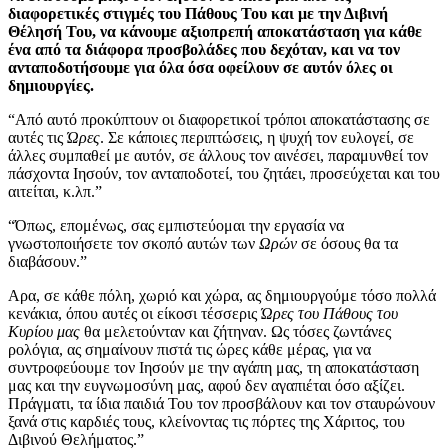
διαφορετικές στιγμές του Πάθους Του και με την Διβινή
Θέλησή Του, να κάνουμε αξιοπρεπή αποκατάσταση για κάθε
ένα από τα διάφορα προσβολάδες που δεχόταν, και να τον
ανταποδοτήσουμε για όλα όσα οφείλουν σε αυτόν όλες οι
δημιουργίες.
“Από αυτό προκύπτουν οι διαφορετικοί τρόποι αποκατάστασης σε
αυτές τις
Ώρες
. Σε κάποιες περιπτώσεις, η ψυχή τον ευλογεί, σε
άλλες συμπαθεί με αυτόν, σε άλλους τον αινέσει, παραμυνθεί τον
πάσχοντα Ιησούν, τον ανταποδοτεί, του ζητάει, προσεύχεται και του
αιτείται, κ.λπ.”
“Όπως, επομένως, σας εμπιστεύομαι την εργασία να
γνωστοποιήσετε τον σκοπό αυτών των
Ωρών
σε όσους θα τα
διαβάσουν.”
Αρα, σε κάθε πόλη, χωριό και χώρα, ας δημιουργούμε τόσο πολλά
κενάκια, όπου αυτές οι είκοσι τέσσερις
Ώρες του Πάθους του
Κυρίου μας
θα μελετούνταν και ζήτηναν. Ως τόσες ζωντάνες
ρολόγια, ας σημαίνουν πιστά τις ώρες κάθε μέρας, για να
συντροφεύουμε τον Ιησούν με την αγάπη μας, τη αποκατάσταση
μας και την ευγνωμοσύνη μας, αφού δεν αγαπιέται όσο αξίζει.
Πράγματι, τα ίδια παιδιά Του τον προσβάλουν και τον σταυρώνουν
ξανά στις καρδιές τους, κλείνοντας τις πόρτες της Χάριτος, του
Διβινού Θελήματος.”