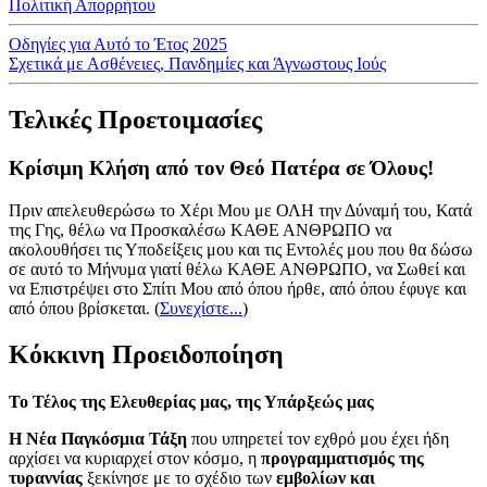
Πολιτική Απορρήτου
Οδηγίες για Αυτό το Έτος 2025
Σχετικά με Ασθένειες, Πανδημίες και Άγνωστους Ιούς
Τελικές Προετοιμασίες
Κρίσιμη Κλήση από τον Θεό Πατέρα σε Όλους!
Πριν απελευθερώσω το Χέρι Μου με ΟΛΗ την Δύναμή του, Κατά
της Γης, θέλω να Προσκαλέσω ΚΑΘΕ ΑΝΘΡΩΠΟ να
ακολουθήσει τις Υποδείξεις μου και τις Εντολές μου που θα δώσω
σε αυτό το Μήνυμα γιατί θέλω ΚΑΘΕ ΑΝΘΡΩΠΟ, να Σωθεί και
να Επιστρέψει στο Σπίτι Μου από όπου ήρθε, από όπου έφυγε και
από όπου βρίσκεται.
(
Συνεχίστε...
)
Κόκκινη Προειδοποίηση
Το Τέλος της Ελευθερίας μας, της Υπάρξεώς μας
Η Νέα Παγκόσμια Τάξη
που υπηρετεί τον εχθρό μου έχει ήδη
αρχίσει να κυριαρχεί στον κόσμο, η
προγραμματισμός της
τυραννίας
ξεκίνησε με το σχέδιο των
εμβολίων και