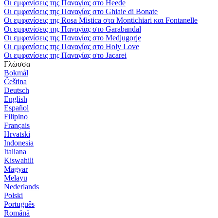
Οι εμφανίσεις της Παναγίας στο Heede
Οι εμφανίσεις της Παναγίας στο Ghiaie di Bonate
Οι εμφανίσεις της Rosa Mistica στα Montichiari και Fontanelle
Οι εμφανίσεις της Παναγίας στο Garabandal
Οι εμφανίσεις της Παναγίας στο Medjugorje
Οι εμφανίσεις της Παναγίας στο Holy Love
Οι εμφανίσεις της Παναγίας στο Jacarei
Γλώσσα
Bokmål
Čeština
Deutsch
English
Español
Filipino
Français
Hrvatski
Indonesia
Italiana
Kiswahili
Magyar
Melayu
Nederlands
Polski
Português
Română