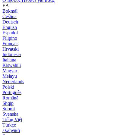
Ο Ιησούς Πέθανε για Εσάς
ΕΛ
Bokmål
Čeština
Deutsch
English
Español
Filipino
Français
Hrvatski
Indonesia
Italiana
Kiswahili
Magyar
Melayu
Nederlands
Polski
Português
Română
Shqip
Suomi
Svenska
Tiếng Việt
Türkçe
ελληνικά