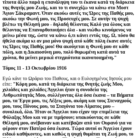
τίποτα άλλο παρά η επανάληψη του τι έκανα κατά τη διάρκεια
της θνητής μου Ζωής, και το τι συνεχίζω να κάνω στο Μοστ
Άγιον Σάκραμαντ. Όταν ακούω αυτές τις Ώρες της Παθής μου,
ακούω την Φωνή μου, τις Προσευχές μου. Σε αυτήν τη ψυχή
βλέπω τη Θέλησή μου - δηλαδή θέλοντας Καλό για όλους και
θέλοντας να Επανορθοποιήσει όλα - και νιώθω κινούμενος να
μείνω μέσα της, ώστε να κάνω ό,τι κάνει εντός της. Ω, πόσο θα
ήθελα ακόμα κι αν μια μόνο ψυχή από κάθε πόλη έκανε αυτές
τις Ώρες της Παθής μου! Θα ακούγεται η Φωνή μου σε κάθε
πόλη, και η Δικαιοσύνη μου, πολύ θυμωμένη κατά αυτά τα
χρόνια, θα μείνει μερικά στιγμιότυπα ικανοποιημένη."
Τόμος 11 - 13 Οκτωβρίου 1916
Εγώ κάνε το Ωράριο του Παθους, και ο Ευλογημένος Ιησούς μου
είπε:
"Κόρη μου, κατά τη διάρκεια της θνητής ζωής Μου,
χιλιάδες και χιλιάδες Άγγελοι ήταν η συνοδεία της
Ανθρωπότητάς Μου, συλλέγοντας όλα όσα έκανα – τα Βήματα
μου, τα Έργα μου, τις Λέξεις μου, ακόμη και τους Στεναγμούς
μου, τους Πόνους μου, τα Σταγόνια του Αίματος μου –
συνολικά, όλα. Ήταν οι Άγγελοι που είχαν την επιμέλεια της
Φύλαξης Μου και να με τιμήσουν; υπακούοντας σε κάθε
Θέλησή μου, ανέβαιναν και κατέβαζαν από τον Ουρανό για να
φέρουν στον Πατέρα όσα έκανα. Τώρα αυτοί οι Άγγελοι έχουν
ειδικό καθήκοντες, και καθώς η ψυχή θυμάται τη Ζωή μου, το