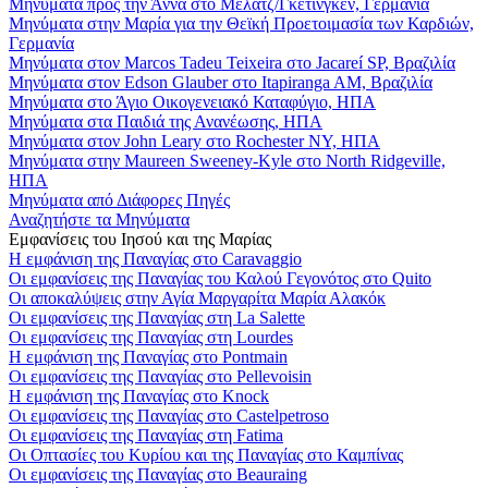
Μηνύματα προς την Άννα στο Μέλατζ/Γκέτινγκεν, Γερμανία
Μηνύματα στην Μαρία για την Θεϊκή Προετοιμασία των Καρδιών,
Γερμανία
Μηνύματα στον Marcos Tadeu Teixeira στο Jacareí SP, Βραζιλία
Μηνύματα στον Edson Glauber στο Itapiranga AM, Βραζιλία
Μηνύματα στο Άγιο Οικογενειακό Καταφύγιο, ΗΠΑ
Μηνύματα στα Παιδιά της Ανανέωσης, ΗΠΑ
Μηνύματα στον John Leary στο Rochester NY, ΗΠΑ
Μηνύματα στην Maureen Sweeney-Kyle στο North Ridgeville,
ΗΠΑ
Μηνύματα από Διάφορες Πηγές
Αναζητήστε τα Μηνύματα
Εμφανίσεις του Ιησού και της Μαρίας
Η εμφάνιση της Παναγίας στο Caravaggio
Οι εμφανίσεις της Παναγίας του Καλού Γεγονότος στο Quito
Οι αποκαλύψεις στην Αγία Μαργαρίτα Μαρία Αλακόκ
Οι εμφανίσεις της Παναγίας στη La Salette
Οι εμφανίσεις της Παναγίας στη Lourdes
Η εμφάνιση της Παναγίας στο Pontmain
Οι εμφανίσεις της Παναγίας στο Pellevoisin
Η εμφάνιση της Παναγίας στο Knock
Οι εμφανίσεις της Παναγίας στο Castelpetroso
Οι εμφανίσεις της Παναγίας στη Fatima
Οι Οπτασίες του Κυρίου και της Παναγίας στο Καμπίνας
Οι εμφανίσεις της Παναγίας στο Beauraing