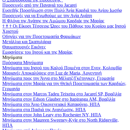
Προσευχές από την Παναγιά του Jacarei
Ευσεβής Προσήλωση στην Πολύ Άγία Καρδιά του Αγίου Ιωσήφ
Προσευχές για να Ενωθούμε με την Αγία Αγάπη
Η Φλόγα της Αγάπης της Αμώμου Καρδιάς της Μαρίας
†
†
†
Οι Είκοσι Τέσσερις Ώρες του Πάθους του Κυρίου μας Ιησού
Χριστού
Οδηγίες για την Προετοιμασία Φαρμάκων
Μετάλλια και Σκαπυλάρια
Θαυματουργές Εικόνες
Εμφανίσεις του Ιησού και της Μαρίας
Μηνύματα
Πρόσφατα Μηνύματα
Μηνύματα του Ιησού του Καλού Ποιμένα στον Ενοχ, Κολομβία
Μαριανές Αποκαλύψεις στη Luz de Maria, Αργεντινή
Μηνύματα προς την Άννα στο Μέλατζ/Γκέτινγκεν, Γερμανία
Μηνύματα στην Μαρία για την Θεϊκή Προετοιμασία των Καρδιών,
Γερμανία
Μηνύματα στον Marcos Tadeu Teixeira στο Jacareí SP, Βραζιλία
Μηνύματα στον Edson Glauber στο Itapiranga AM, Βραζιλία
Μηνύματα στο Άγιο Οικογενειακό Καταφύγιο, ΗΠΑ
Μηνύματα στα Παιδιά της Ανανέωσης, ΗΠΑ
Μηνύματα στον John Leary στο Rochester NY, ΗΠΑ
Μηνύματα στην Maureen Sweeney-Kyle στο North Ridgeville,
ΗΠΑ