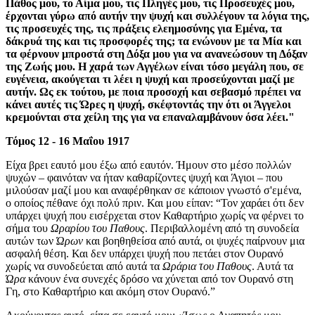
Πάθος μου, το Αίμα μου, τις Πληγές μου, τις Προσευχές μου,
έρχονται γύρω από αυτήν την ψυχή και συλλέγουν τα λόγια της,
τις προσευχές της, τις πράξεις ελεημοσύνης για Εμένα, τα
δάκρυά της και τις προσφορές της; τα ενώνουν με τα Μία και
τα φέρνουν μπροστά στη Δόξα μου για να ανανεώσουν τη Δόξαν
της Ζωής μου. Η χαρά των Αγγέλων είναι τόσο μεγάλη που, σε
ευγένεια, ακούγεται τι λέει η ψυχή και προσεύχονται μαζί με
αυτήν. Ως εκ τούτου, με ποια προσοχή και σεβασμό πρέπει να
κάνει αυτές τις Ώρες η ψυχή, σκέφτοντάς την ότι οι Άγγελοι
κρεμούνται στα χείλη της για να επαναλαμβάνουν όσα λέει."
Τόμος 12 - 16 Μαΐου 1917
Είχα βρει εαυτό μου έξω από εαυτόν. Ήμουν στο μέσο πολλών
ψυχών – φαινόταν να ήταν καθαρίζοντες ψυχή και Άγιοι – που
μιλούσαν μαζί μου και αναφέρθηκαν σε κάποιον γνωστό σ'εμένα,
ο οποίος πέθανε όχι πολύ πριν. Και μου είπαν: “Τον χαράει ότι δεν
υπάρχει ψυχή που εισέρχεται στον Καθαρτήριο χωρίς να φέρνει το
σήμα του
Ωραρίου του Παθους
. Περιβαλλομένη από τη συνοδεία
αυτών των
Ώρων
και βοηθηθείσα από αυτά, οι ψυχές παίρνουν μια
ασφαλή θέση. Και δεν υπάρχει ψυχή που πετάει στον Ουρανό
χωρίς να συνοδεύεται από αυτά τα
Ωράρια του Παθους
. Αυτά τα
Ώρα
κάνουν ένα συνεχές δρόσο να χύνεται από τον Ουρανό στη
Γη, στο Καθαρτήριο και ακόμη στον Ουρανό.”