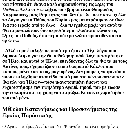
και πίστευα ότι έκανα καλό δημοσιεύοντας τις
Ώρες του
Παθούς
. Αλλά οι Εκπλήξεις που βρήκα είναι Θαυμαστά,
Χαρμόσυνες, μιας Ραρίτητας που δεν έχει δει ποτέ κανείς: όλα
τα Λόγια για το Πάθος του Κυρίου μας μετατράπηκαν σε Φως,
ένα πιο Ωραίο από το άλλο—όλα πλεγμένα μαζί; και αυτά τα
Φώτα μεγαλώνουν όσο περισσότερα πλάσματα κάνουν τις
Ώρες του Παθούς, έτσι περισσότερα Φώτα προστίθενται στα
πρώτα.»
"Αλλά τι με έκπληξε περισσότερο ήταν τα λίγα λόγια που
δημοσιεύτηκα για την Θεία Θέληση: κάθε λόγο μετατράπηκε
σε Ήλιο, και αυτοί οι Ήλιοι, επενδύοντας όλα τα Φώτα με τους
Ακτίνες τους, σχηματίζουν τέτοιο θαυμαστό Κάλλος που
κάποιος μένει έκστατος, μαγευμένος. Δεν μπορείς να φαντάσαι
πόσο εκπλήχθηκα όταν είδα εαυτό μου στο κέντρο αυτών των
Φωτών και Ήλιων—πόσο ικανοποιημένη ήμουν; και
ευχαριστήσαμε τον Υψηλότερο Αγαθό, Ιησού, που με έδωσε
την ευκαιρία και τη χάρη να το πράξω. Κι εσύ, ευχαριστήσου
του από μένα."
Μέθοδοι Κατανοήσεως και Προσκυνήματος της
Ωραίας Παράστασης
Ο Άγιος Πατέρας Αννίμπαλε Ντι Φρανσία προτείνει ορισμένες