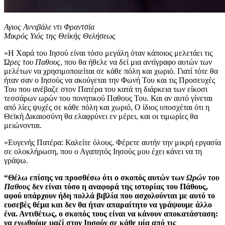
Αγιος Αννιβάλε ντι Φραντσία
Μικρός Υιός της Θεϊκής Θελήσεως
«Η Χαρά του Ιησού είναι τόσο μεγάλη όταν κάποιος μελετάει τις
Ώρες του Παθους
, που θα ήθελε να δεί μια αντίγραφο αυτών των
μελέτων να χρησιμοποιείται σε κάθε πόλη και χωριό. Γιατί τότε θα
ήταν σαν ο Ιησούς να ακούγεται την Φωνή Του και τις Προσευχές
Του που ανέβαζε στον Πατέρα του κατά τη διάρκεια των είκοσι
τεσσάρων ωρών του πονητικού Παθους Του. Και αν αυτό γίνεται
από λίες ψυχές σε κάθε πόλη και χωριό, Ο ίδιος υποσχέται ότι η
Θεϊκή Δικαιοσύνη θα ελαφρύνει εν μέρει, και οι τιμωρίες θα
μειώνονται.
«Ευγενής Πατέρα: Καλείτε όλους. Φέρετε αυτήν την μικρή εργασία
σε ολοκλήρωση, που ο Αγαπητός Ιησούς μου έχει κάνει να τη
γράψω.
“Θέλω επίσης να προσθέσω ότι ο σκοπός αυτών των
Ωρών του
Παθους
δεν είναι τόσο η αναφορά της ιστορίας του Πάθους,
αφού υπάρχουν ήδη πολλά βιβλία που ασχολούνται με αυτό το
ευσεβές θέμα και δεν θα ήταν απαραίτητο να γράψουμε άλλο
ένα. Αντιθέτως, ο σκοπός τους είναι να κάνουν αποκατάσταση:
να ενωθούμε μαζί στον Ιησούν σε κάθε μία από τις