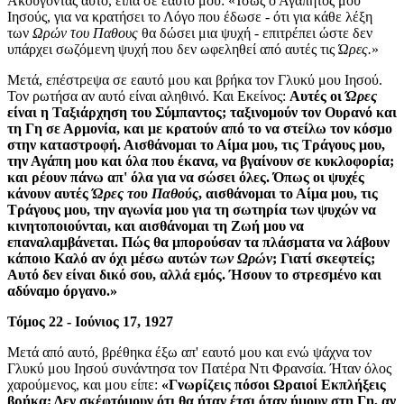
Ακούγοντας αυτό, είπα σε εαυτό μου: «Ίσως ο Αγαπητός μου
Ιησούς, για να κρατήσει το Λόγο που έδωσε - ότι για κάθε λέξη
των
Ωρών του Παθους
θα δώσει μια ψυχή - επιτρέπει ώστε δεν
υπάρχει σωζόμενη ψυχή που δεν ωφεληθεί από αυτές τις
Ώρες.
»
Μετά, επέστρεψα σε εαυτό μου και βρήκα τον Γλυκύ μου Ιησού.
Τον ρωτήσα αν αυτό είναι αληθινό. Και Εκείνος:
Αυτές οι
Ώρες
είναι η Ταξιάρχηση του Σύμπαντος; ταξινομούν τον Ουρανό και
τη Γη σε Αρμονία, και με κρατούν από το να στείλω τον κόσμο
στην καταστροφή. Αισθάνομαι το Αίμα μου, τις Τράγους μου,
την Αγάπη μου και όλα που έκανα, να βγαίνουν σε κυκλοφορία;
και ρέουν πάνω απ' όλα για να σώσει όλες. Όπως οι ψυχές
κάνουν αυτές
Ώρες του Παθούς
, αισθάνομαι το Αίμα μου, τις
Τράγους μου, την αγωνία μου για τη σωτηρία των ψυχών να
κινητοποιούνται, και αισθάνομαι τη Ζωή μου να
επαναλαμβάνεται. Πώς θα μπορούσαν τα πλάσματα να λάβουν
κάποιο Καλό αν όχι μέσω αυτών
των Ωρών
; Γιατί σκεφτείς;
Αυτό δεν είναι δικό σου, αλλά εμός. Ήσουν το στρεσμένο και
αδύναμο όργανο.»
Τόμος 22 - Ιούνιος 17, 1927
Μετά από αυτό, βρέθηκα έξω απ' εαυτό μου και ενώ ψάχνα τον
Γλυκύ μου Ιησού συνάντησα τον Πατέρα Ντι Φρανσία. Ήταν όλος
χαρούμενος, και μου είπε:
«Γνωρίζεις πόσοι Ωραιοί Εκπλήξεις
βρήκα; Δεν σκέφτόμουν ότι θα ήταν έτσι όταν ήμουν στη Γη, αν