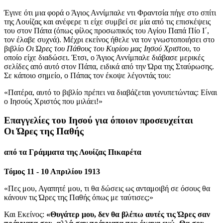
Έγινε ότι μια φορά ο Άγιος Αννίμπαλε ντι Φραντσία πήγε στο σπίτι
της Λουίζας και ανέφερε τι είχε συμβεί σε μία από τις επισκέψεις
του στον Πάπα (όπως φίλος προσωπικός του Αγίου Παπά Πίο Ι΄,
τον έλαβε συχνά). Μέχρι εκείνος ήθελε να τον γνωστοποιήσει στο
βιβλίο
Οι Ώρες του Πάθους του Κυρίου μας Ιησού Χριστου
, το
οποίο είχε διαδώσει. Έτσι, ο Άγιος Αννίμπαλε διάβασε μερικές
σελίδες από αυτό στον Πάπα, ειδικά από την Ώρα της Σταύρωσης.
Σε κάποιο σημείο, ο Πάπας τον έκοψε λέγοντάς του:
«Πατέρα, αυτό το βιβλίο πρέπει να διαβάζεται γονυπετώντας: Είναι
ο Ιησούς Χριστός που μιλάει!»
Επαγγελίες του Ιησού για όποιον προσευχείται
Οι Ώρες της Παθής
από τα Γράμματα της Λουίζας Πικαρέτα
Τόμος 11 - 10 Απριλίου 1913
«Πες μου, Αγαπητέ μου, τι θα δώσεις ως ανταμοιβή σε όσους θα
κάνουν τις Ώρες της Παθής όπως με ταύτισες;»
Και Εκείνος:
«Θυγάτερ μου, δεν θα βλέπω αυτές τις Ώρες σαν