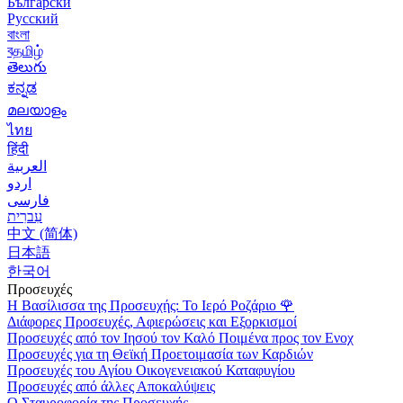
Български
Русский
বাংলা
বதமிழ்
తెలుగు
ಕನ್ನಡ
മലയാളം
ไทย
हिंदी
العربية
اردو
فارسی
עִברִית
中文 (简体)
日本語
한국어
Προσευχές
Η Βασίλισσα της Προσευχής: Το Ιερό Ροζάριο
🌹
Διάφορες Προσευχές, Αφιερώσεις και Εξορκισμοί
Προσευχές από τον Ιησού τον Καλό Ποιμένα προς τον Ενοχ
Προσευχές για τη Θεϊκή Προετοιμασία των Καρδιών
Προσευχές του Αγίου Οικογενειακού Καταφυγίου
Προσευχές από άλλες Αποκαλύψεις
Ο Σταυροφορία της Προσευχής