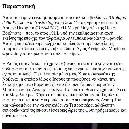
Παραστατική
Αυτά τα κείμενα είναι μετάφραση του ιταλικού βιβλίου,
L’Orologio
della Passione di Nostro Signore Gesu Cristo
, γραμμένο από τη
Λουίζα Πικαρέτα (1865-1947), «Η Μικρή Θυγατέρ της Θείας
Βούλησης», περί το έτος 1914, υπό την εκκλησιαστική αρχή
εκείνης της εποχής, τον τώρα Άγιο Αννίμπαλε Μαρία ντι Φρανσία.
Αυτή η παραστατική προέρχεται κυρίως από τη προλογία της
τέταρτης έκδοσης, που έγραψε ο ίδιος ο Άγιος Αννίμπαλε Μαρία ντι
Φρανσία για το πρωτότυπο ιταλικό κείμενο.
Η Λουίζα ήταν δεκαεπτά χρονών (αναφέρει αυτά τα γεγονότα στο
πρώτο από τους τριάντα έξι τόμους που έγραψε υπό την εντολή της
αγίας υποταγής). Τη τελευταία μέρα μιας Χριστουγεννιάτικης
Νοβενας, η οποία ο ίδιος ο Ιησούς τη προώθησε να κάνει, την
έκπληξε με μια εξαιρετικά ζωντανή εμπειρία των θαυμαστών
Μυστηρίων της Αγάπης Του. Και Τις είπε ότι θέλει να χαρίσει Νέες
και Μεγαλύτερες Χάριτες σε αυτήν, αποκαλύπτοντας Τις άλλα,
ακόμη πιο υψωμένα Υπερβολικά του Απειρούφαντος Αγάπη Του,
και καλεσμένος την να συνεχίζει να Τι προσφέρει αδιάλειπτη
συνοδεία κατά τις είκοσι τέσσερεις ώρες της Οδυνηρής Παθούς και
θανάτου Του.