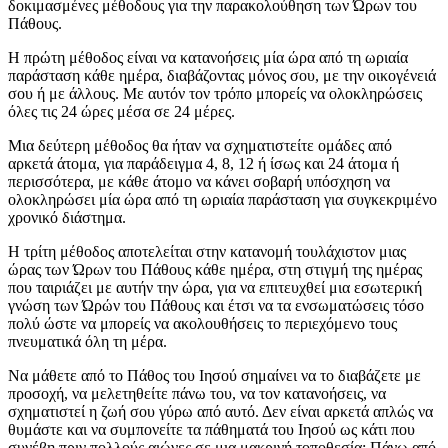
δοκιμασμένες μέθοδους για την παρακολούθηση των Ώρων του
Πάθους.
Η πρώτη μέθοδος είναι να κατανοήσεις μία ώρα από τη ωριαία
παράσταση κάθε ημέρα, διαβάζοντας μόνος σου, με την οικογένειά
σου ή με άλλους. Με αυτόν τον τρόπο μπορείς να ολοκληρώσεις
όλες τις 24 ώρες μέσα σε 24 μέρες.
Μια δεύτερη μέθοδος θα ήταν να σχηματιστείτε ομάδες από
αρκετά άτομα, για παράδειγμα 4, 8, 12 ή ίσως και 24 άτομα ή
περισσότερα, με κάθε άτομο να κάνει σοβαρή υπόσχηση να
ολοκληρώσει μία ώρα από τη ωριαία παράσταση για συγκεκριμένο
χρονικό διάστημα.
Η τρίτη μέθοδος αποτελείται στην κατανομή τουλάχιστον μιας
ώρας των Ώρων του Πάθους κάθε ημέρα, στη στιγμή της ημέρας
που ταιριάζει με αυτήν την ώρα, για να επιτευχθεί μια εσωτερική
γνώση των Ώρών του Πάθους και έτσι να τα ενσωματώσεις τόσο
πολύ ώστε να μπορείς να ακολουθήσεις το περιεχόμενο τους
πνευματικά όλη τη μέρα.
Να μάθετε από το Πάθος του Ιησού σημαίνει να το διαβάζετε με
προσοχή, να μελετηθείτε πάνω του, να τον κατανοήσεις, να
σχηματιστεί η ζωή σου γύρω από αυτό. Δεν είναι αρκετά απλώς να
θυμάστε και να συμπονείτε τα πάθηματά του Ιησού ως κάτι που
συνέβη πριν πολλούς αιώνες σε μια μακρινή τοποθεσία; Πάνω από