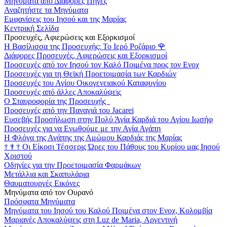
Μηνύματα από Διάφορες Πηγές
Αναζητήστε τα Μηνύματα
Εμφανίσεις του Ιησού και της Μαρίας
Κεντρική Σελίδα
Προσευχές, Αφιερώσεις και Εξορκισμοί
Η Βασίλισσα της Προσευχής: Το Ιερό Ροζάριο
🌹
Διάφορες Προσευχές, Αφιερώσεις και Εξορκισμοί
Προσευχές από τον Ιησού τον Καλό Ποιμένα προς τον Ενοχ
Προσευχές για τη Θεϊκή Προετοιμασία των Καρδιών
Προσευχές του Αγίου Οικογενειακού Καταφυγίου
Προσευχές από άλλες Αποκαλύψεις
Ο Σταυροφορία της Προσευχής
Προσευχές από την Παναγιά του Jacarei
Ευσεβής Προσήλωση στην Πολύ Άγία Καρδιά του Αγίου Ιωσήφ
Προσευχές για να Ενωθούμε με την Αγία Αγάπη
Η Φλόγα της Αγάπης της Αμώμου Καρδιάς της Μαρίας
†
†
†
Οι Είκοσι Τέσσερις Ώρες του Πάθους του Κυρίου μας Ιησού
Χριστού
Οδηγίες για την Προετοιμασία Φαρμάκων
Μετάλλια και Σκαπυλάρια
Θαυματουργές Εικόνες
Μηνύματα από τον Ουρανό
Πρόσφατα Μηνύματα
Μηνύματα του Ιησού του Καλού Ποιμένα στον Ενοχ, Κολομβία
Μαριανές Αποκαλύψεις στη Luz de Maria, Αργεντινή