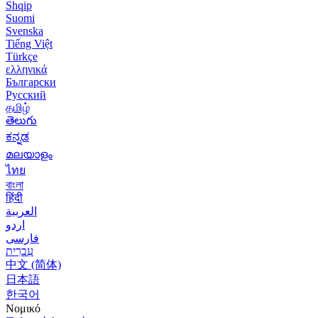
Shqip
Suomi
Svenska
Tiếng Việt
Türkçe
ελληνικά
Български
Русский
தமிழ்
తెలుగు
ಕನ್ನಡ
മലയാളം
ไทย
বাংলা
हिंदी
العربية
اردو
فارسی
עִברִית
中文 (简体)
日本語
한국어
Νομικό