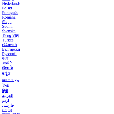
Nederlands
Polski
Português
Română
Shqip
Suomi
Svenska
Tiếng Việt
Türkçe
ελληνικά
Български
Русский
বাংলা
বதமிழ்
తెలుగు
ಕನ್ನಡ
മലയാളം
ไทย
हिंदी
العربية
اردو
فارسی
עִברִית