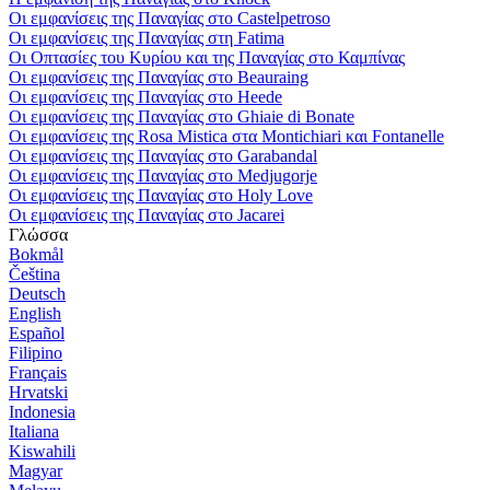
Οι εμφανίσεις της Παναγίας στο Castelpetroso
Οι εμφανίσεις της Παναγίας στη Fatima
Οι Οπτασίες του Κυρίου και της Παναγίας στο Καμπίνας
Οι εμφανίσεις της Παναγίας στο Beauraing
Οι εμφανίσεις της Παναγίας στο Heede
Οι εμφανίσεις της Παναγίας στο Ghiaie di Bonate
Οι εμφανίσεις της Rosa Mistica στα Montichiari και Fontanelle
Οι εμφανίσεις της Παναγίας στο Garabandal
Οι εμφανίσεις της Παναγίας στο Medjugorje
Οι εμφανίσεις της Παναγίας στο Holy Love
Οι εμφανίσεις της Παναγίας στο Jacarei
Γλώσσα
Bokmål
Čeština
Deutsch
English
Español
Filipino
Français
Hrvatski
Indonesia
Italiana
Kiswahili
Magyar