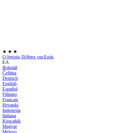
★
★
★
Ο Ιησούς Πέθανε για Εσάς
ΕΛ
Bokmål
Čeština
Deutsch
English
Español
Filipino
Français
Hrvatski
Indonesia
Italiana
Kiswahili
Magyar
Melayu