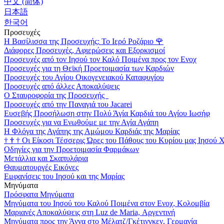
中文 (简体)
日本語
한국어
Προσευχές
Η Βασίλισσα της Προσευχής: Το Ιερό Ροζάριο
🌹
Διάφορες Προσευχές, Αφιερώσεις και Εξορκισμοί
Προσευχές από τον Ιησού τον Καλό Ποιμένα προς τον Ενοχ
Προσευχές για τη Θεϊκή Προετοιμασία των Καρδιών
Προσευχές του Αγίου Οικογενειακού Καταφυγίου
Προσευχές από άλλες Αποκαλύψεις
Ο Σταυροφορία της Προσευχής
Προσευχές από την Παναγιά του Jacarei
Ευσεβής Προσήλωση στην Πολύ Άγία Καρδιά του Αγίου Ιωσήφ
Προσευχές για να Ενωθούμε με την Αγία Αγάπη
Η Φλόγα της Αγάπης της Αμώμου Καρδιάς της Μαρίας
†
†
†
Οι Είκοσι Τέσσερις Ώρες του Πάθους του Κυρίου μας Ιησού 
Οδηγίες για την Προετοιμασία Φαρμάκων
Μετάλλια και Σκαπυλάρια
Θαυματουργές Εικόνες
Εμφανίσεις του Ιησού και της Μαρίας
Μηνύματα
Πρόσφατα Μηνύματα
Μηνύματα του Ιησού του Καλού Ποιμένα στον Ενοχ, Κολομβία
Μαριανές Αποκαλύψεις στη Luz de Maria, Αργεντινή
Μηνύματα προς την Άννα στο Μέλατζ/Γκέτινγκεν, Γερμανία