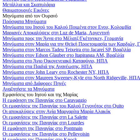
Μετάλλια και Σκαπυλάρια
Θαυματουργές Εικόνες
Μηνύματα από τον Ουρανό
Πρόσφατα Μηνύματα
Μηνύματα του Ιησού του Καλού Ποιμένα στον Ενοχ, Κολομβία
Μαριανές Αποκαλύψεις στη Luz de Maria, Αργεντινή
Μηνύματα προς την Άννα στο Μέλατζ/Γκέτινγκεν, Γερμανία
Μηνύματα στην Μαρία για την Θεϊκή Προετοιμασία των Καρδιών, 
Μηνύματα στον Marcos Tadeu Teixeira στο Jacareí SP, Βραζιλία
Μηνύματα στον Edson Glauber στο Itapiranga AM, Βραζιλία
Μηνύματα στο Άγιο Οικογενειακό Καταφύγιο, ΗΠΑ
Μηνύματα στα Παιδιά της Ανανέωσης, ΗΠΑ
Μηνύματα στον John Leary στο Rochester NY, ΗΠΑ
Μηνύματα στην Maureen Sweeney-Kyle στο North Ridgeville, ΗΠ
Μηνύματα από Διάφορες Πηγές
Αναζητήστε τα Μηνύματα
Εμφανίσεις του Ιησού και της Μαρίας
Η εμφάνιση της Παναγίας στο Caravaggio
Οι εμφανίσεις της Παναγίας του Καλού Γεγονότος στο Quito
Οι αποκαλύψεις στην Αγία Μαργαρίτα Μαρία Αλακόκ
Οι εμφανίσεις της Παναγίας στη La Salette
Οι εμφανίσεις της Παναγίας στη Lourdes
Η εμφάνιση της Παναγίας στο Pontmain
Οι εμφανίσεις της Παναγίας στο Pellevoisin
Η εμφάνιση της Παναγίας στο Knock