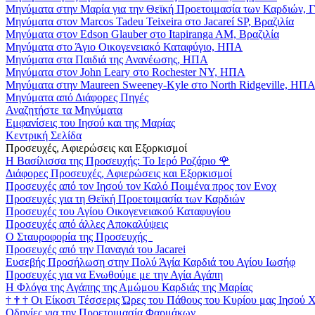
Μηνύματα στην Μαρία για την Θεϊκή Προετοιμασία των Καρδιών, 
Μηνύματα στον Marcos Tadeu Teixeira στο Jacareí SP, Βραζιλία
Μηνύματα στον Edson Glauber στο Itapiranga AM, Βραζιλία
Μηνύματα στο Άγιο Οικογενειακό Καταφύγιο, ΗΠΑ
Μηνύματα στα Παιδιά της Ανανέωσης, ΗΠΑ
Μηνύματα στον John Leary στο Rochester NY, ΗΠΑ
Μηνύματα στην Maureen Sweeney-Kyle στο North Ridgeville, ΗΠ
Μηνύματα από Διάφορες Πηγές
Αναζητήστε τα Μηνύματα
Εμφανίσεις του Ιησού και της Μαρίας
Κεντρική Σελίδα
Προσευχές, Αφιερώσεις και Εξορκισμοί
Η Βασίλισσα της Προσευχής: Το Ιερό Ροζάριο
🌹
Διάφορες Προσευχές, Αφιερώσεις και Εξορκισμοί
Προσευχές από τον Ιησού τον Καλό Ποιμένα προς τον Ενοχ
Προσευχές για τη Θεϊκή Προετοιμασία των Καρδιών
Προσευχές του Αγίου Οικογενειακού Καταφυγίου
Προσευχές από άλλες Αποκαλύψεις
Ο Σταυροφορία της Προσευχής
Προσευχές από την Παναγιά του Jacarei
Ευσεβής Προσήλωση στην Πολύ Άγία Καρδιά του Αγίου Ιωσήφ
Προσευχές για να Ενωθούμε με την Αγία Αγάπη
Η Φλόγα της Αγάπης της Αμώμου Καρδιάς της Μαρίας
†
†
†
Οι Είκοσι Τέσσερις Ώρες του Πάθους του Κυρίου μας Ιησού 
Οδηγίες για την Προετοιμασία Φαρμάκων