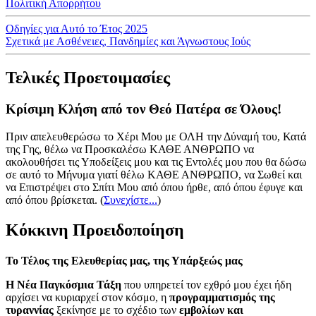
Πολιτική Απορρήτου
Οδηγίες για Αυτό το Έτος 2025
Σχετικά με Ασθένειες, Πανδημίες και Άγνωστους Ιούς
Τελικές Προετοιμασίες
Κρίσιμη Κλήση από τον Θεό Πατέρα σε Όλους!
Πριν απελευθερώσω το Χέρι Μου με ΟΛΗ την Δύναμή του, Κατά
της Γης, θέλω να Προσκαλέσω ΚΑΘΕ ΑΝΘΡΩΠΟ να
ακολουθήσει τις Υποδείξεις μου και τις Εντολές μου που θα δώσω
σε αυτό το Μήνυμα γιατί θέλω ΚΑΘΕ ΑΝΘΡΩΠΟ, να Σωθεί και
να Επιστρέψει στο Σπίτι Μου από όπου ήρθε, από όπου έφυγε και
από όπου βρίσκεται.
(
Συνεχίστε...
)
Κόκκινη Προειδοποίηση
Το Τέλος της Ελευθερίας μας, της Υπάρξεώς μας
Η Νέα Παγκόσμια Τάξη
που υπηρετεί τον εχθρό μου έχει ήδη
αρχίσει να κυριαρχεί στον κόσμο, η
προγραμματισμός της
τυραννίας
ξεκίνησε με το σχέδιο των
εμβολίων και