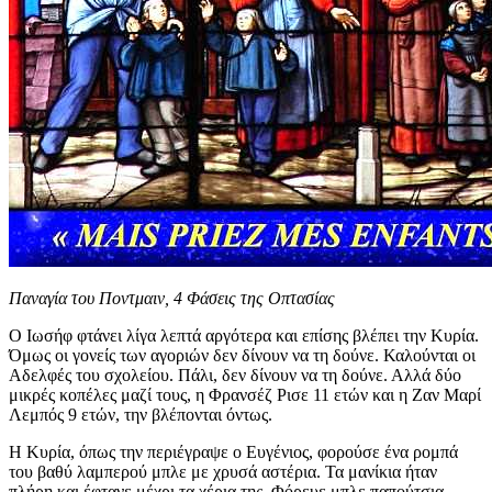
Παναγία του Ποντμαιν, 4 Φάσεις της Οπτασίας
Ο Ιωσήφ φτάνει λίγα λεπτά αργότερα και επίσης βλέπει την Κυρία.
Όμως οι γονείς των αγοριών δεν δίνουν να τη δούνε. Καλούνται οι
Αδελφές του σχολείου. Πάλι, δεν δίνουν να τη δούνε. Αλλά δύο
μικρές κοπέλες μαζί τους, η Φρανσέζ Ρισε 11 ετών και η Ζαν Μαρί
Λεμπός 9 ετών, την βλέπονται όντως.
Η Κυρία, όπως την περιέγραψε ο Ευγένιος, φορούσε ένα ρομπά
του βαθύ λαμπερού μπλε με χρυσά αστέρια. Τα μανίκια ήταν
πλήρη και έφτανε μέχρι τα χέρια της. Φόρευε μπλε παπούτσια,