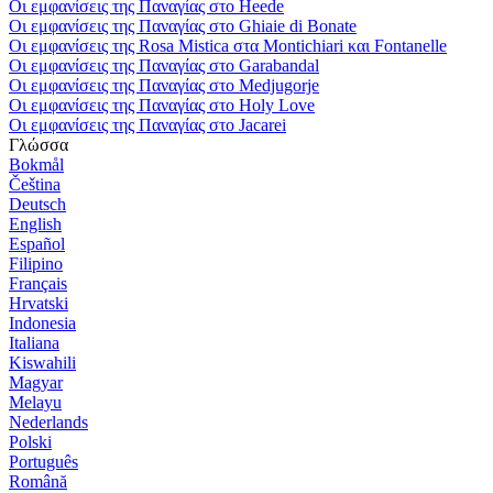
Οι εμφανίσεις της Παναγίας στο Heede
Οι εμφανίσεις της Παναγίας στο Ghiaie di Bonate
Οι εμφανίσεις της Rosa Mistica στα Montichiari και Fontanelle
Οι εμφανίσεις της Παναγίας στο Garabandal
Οι εμφανίσεις της Παναγίας στο Medjugorje
Οι εμφανίσεις της Παναγίας στο Holy Love
Οι εμφανίσεις της Παναγίας στο Jacarei
Γλώσσα
Bokmål
Čeština
Deutsch
English
Español
Filipino
Français
Hrvatski
Indonesia
Italiana
Kiswahili
Magyar
Melayu
Nederlands
Polski
Português
Română