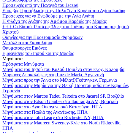
Προσευχές από την Παναγιά του Jacarei
Ευσεβής Προσήλωση στην Πολύ Άγία Καρδιά του Αγίου Ιωσήφ
Προσευχές για να Ενωθούμε με την Αγία Αγάπη
Η Φλόγα της Αγάπης της Αμώμου Καρδιάς της Μαρίας
†
†
†
Οι Είκοσι Τέσσερις Ώρες του Πάθους του Κυρίου μας Ιησού
Χριστού
Οδηγίες για την Προετοιμασία Φαρμάκων
Μετάλλια και Σκαπυλάρια
Θαυματουργές Εικόνες
Εμφανίσεις του Ιησού και της Μαρίας
Μηνύματα
Πρόσφατα Μηνύματα
Μηνύματα του Ιησού του Καλού Ποιμένα στον Ενοχ, Κολομβία
Μαριανές Αποκαλύψεις στη Luz de Maria, Αργεντινή
Μηνύματα προς την Άννα στο Μέλατζ/Γκέτινγκεν, Γερμανία
Μηνύματα στην Μαρία για την Θεϊκή Προετοιμασία των Καρδιών,
Γερμανία
Μηνύματα στον Marcos Tadeu Teixeira στο Jacareí SP, Βραζιλία
Μηνύματα στον Edson Glauber στο Itapiranga AM, Βραζιλία
Μηνύματα στο Άγιο Οικογενειακό Καταφύγιο, ΗΠΑ
Μηνύματα στα Παιδιά της Ανανέωσης, ΗΠΑ
Μηνύματα στον John Leary στο Rochester NY, ΗΠΑ
Μηνύματα στην Maureen Sweeney-Kyle στο North Ridgeville,
ΗΠΑ