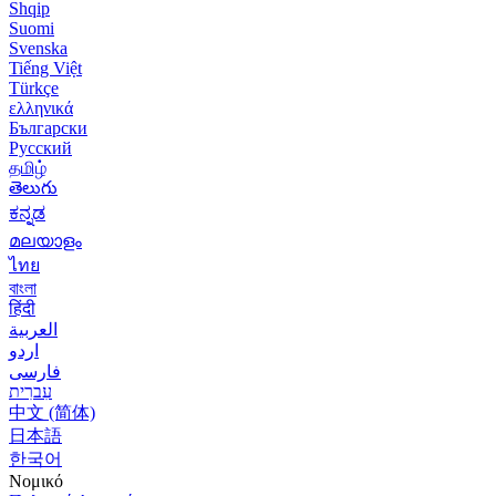
Shqip
Suomi
Svenska
Tiếng Việt
Türkçe
ελληνικά
Български
Русский
தமிழ்
తెలుగు
ಕನ್ನಡ
മലയാളം
ไทย
বাংলা
हिंदी
العربية
اردو
فارسی
עִברִית
中文 (简体)
日本語
한국어
Νομικό