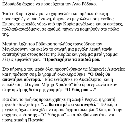
Εδουάρδη άρχισε να προσεύχεται τον Αγιο Ρόδακο.
Έτσι η Κυρία ξεκίνησε να χαμογελάει και αμέσως όπως η
προσευχή έγινε πιο έντονη, άρχισε να μεγαλώνει σε μέγεθος;
Επίσης το ωοειδές γύρω από την Κυρία μεγάλωσε και οι αστέρες,
πολλαπλασιαζόμενοι σε αριθμό, πήγαν να κοιμηθούν στα πόδια
της.
Μετά τη λήξη του Ρόδακου το πλήθος τραγούδησε τον
Μεγαλοσύνην και εκείνο το στιγμή μια μεγάλη λευκή ταινία
αναπτύχθηκε στους ποδές της Κυρίας και γράμμα μετά γράμμα,
λέξεις εμφανίστηκαν:
“Προσευχήστε τα παιδιά μου.”
Στο κήρυγμα του ιερέα όλοι προσηύχθηκαν τις Μαριανές Λιτανείες
και η πρόταση σε μία γραμμή ολοκληρώθηκε:
“Ο Θεός θα
απαντήσει σύντομα.”
Είτα εντάχθηκε το Ακατάληπτο, και η
επικάλεση “Ω αγάπη Μήτηρ Χριστού” δύο όροι εμφανίστηκαν
στην αρχή της δεύτερης γραμμής:
“Ο Υιός μου …”
Και όταν το πλήθος προσευχήθηκε τη Σαλβέ Ρεζίνα, η γραπτή
μήνυση συνέχισε με
“… θα επιτρέψει να κινηθεί.”
Τελικά, ο
μεγάλος όχλος συνεχίζει να προσεύχηται σιωπηλά. Όλοι, από την
αρχή της πρότασης – “Ο Υιός μου” – καταλαβαίνουν ότι είναι
πραγματικά η Παναγία.