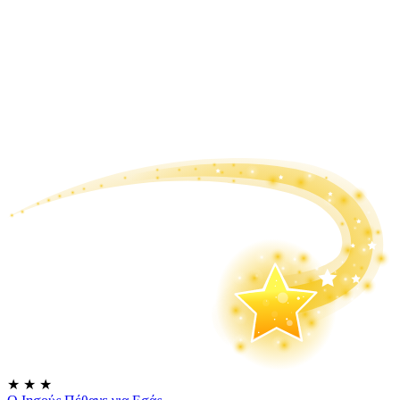
★
★
★