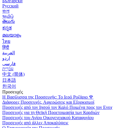
Български
Русский
বাংলা
বதமிழ்
తెలుగు
ಕನ್ನಡ
മലയാളം
ไทย
हिंदी
العربية
اردو
فارسی
עִברִית
中文 (简体)
日本語
한국어
Προσευχές
Η Βασίλισσα της Προσευχής: Το Ιερό Ροζάριο
🌹
Διάφορες Προσευχές, Αφιερώσεις και Εξορκισμοί
Προσευχές από τον Ιησού τον Καλό Ποιμένα προς τον Ενοχ
Προσευχές για τη Θεϊκή Προετοιμασία των Καρδιών
Προσευχές του Αγίου Οικογενειακού Καταφυγίου
Προσευχές από άλλες Αποκαλύψεις
Ο Σταυροφορία της Προσευχής