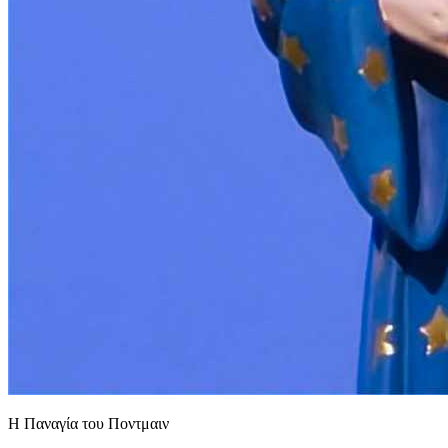
Η Παναγία του Ποντμαιν