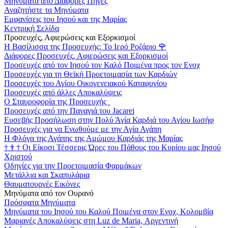
Μηνύματα από Διάφορες Πηγές
Αναζητήστε τα Μηνύματα
Εμφανίσεις του Ιησού και της Μαρίας
Κεντρική Σελίδα
Προσευχές, Αφιερώσεις και Εξορκισμοί
Η Βασίλισσα της Προσευχής: Το Ιερό Ροζάριο
🌹
Διάφορες Προσευχές, Αφιερώσεις και Εξορκισμοί
Προσευχές από τον Ιησού τον Καλό Ποιμένα προς τον Ενοχ
Προσευχές για τη Θεϊκή Προετοιμασία των Καρδιών
Προσευχές του Αγίου Οικογενειακού Καταφυγίου
Προσευχές από άλλες Αποκαλύψεις
Ο Σταυροφορία της Προσευχής
Προσευχές από την Παναγιά του Jacarei
Ευσεβής Προσήλωση στην Πολύ Άγία Καρδιά του Αγίου Ιωσήφ
Προσευχές για να Ενωθούμε με την Αγία Αγάπη
Η Φλόγα της Αγάπης της Αμώμου Καρδιάς της Μαρίας
†
†
†
Οι Είκοσι Τέσσερις Ώρες του Πάθους του Κυρίου μας Ιησού
Χριστού
Οδηγίες για την Προετοιμασία Φαρμάκων
Μετάλλια και Σκαπυλάρια
Θαυματουργές Εικόνες
Μηνύματα από τον Ουρανό
Πρόσφατα Μηνύματα
Μηνύματα του Ιησού του Καλού Ποιμένα στον Ενοχ, Κολομβία
Μαριανές Αποκαλύψεις στη Luz de Maria, Αργεντινή