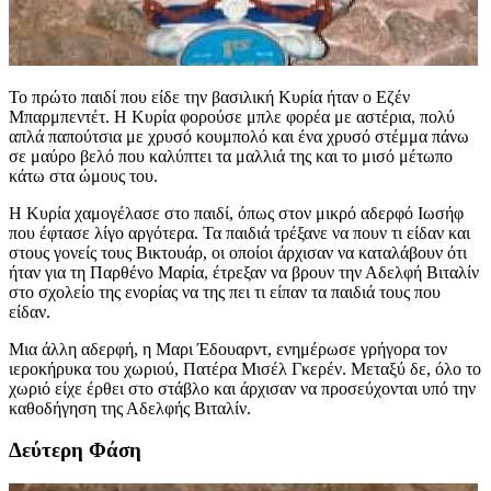
Το πρώτο παιδί που είδε την βασιλική Κυρία ήταν ο Εζέν
Μπαρμπεντέτ. Η Κυρία φορούσε μπλε φορέα με αστέρια, πολύ
απλά παπούτσια με χρυσό κουμπολό και ένα χρυσό στέμμα πάνω
σε μαύρο βελό που καλύπτει τα μαλλιά της και το μισό μέτωπο
κάτω στα ώμους του.
Η Κυρία χαμογέλασε στο παιδί, όπως στον μικρό αδερφό Ιωσήφ
που έφτασε λίγο αργότερα. Τα παιδιά τρέξανε να πουν τι είδαν και
στους γονείς τους Βικτουάρ, οι οποίοι άρχισαν να καταλάβουν ότι
ήταν για τη Παρθένο Μαρία, έτρεξαν να βρουν την Αδελφή Βιταλίν
στο σχολείο της ενορίας να της πει τι είπαν τα παιδιά τους που
είδαν.
Μια άλλη αδερφή, η Μαρι Έδουαρντ, ενημέρωσε γρήγορα τον
ιεροκήρυκα του χωριού, Πατέρα Μισέλ Γκερέν. Μεταξύ δε, όλο το
χωριό είχε έρθει στο στάβλο και άρχισαν να προσεύχονται υπό την
καθοδήγηση της Αδελφής Βιταλίν.
Δεύτερη Φάση