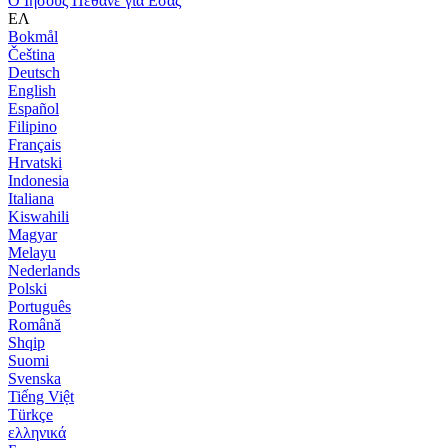
Ο Ιησούς Πέθανε για Εσάς
ΕΛ
Bokmål
Čeština
Deutsch
English
Español
Filipino
Français
Hrvatski
Indonesia
Italiana
Kiswahili
Magyar
Melayu
Nederlands
Polski
Português
Română
Shqip
Suomi
Svenska
Tiếng Việt
Türkçe
ελληνικά