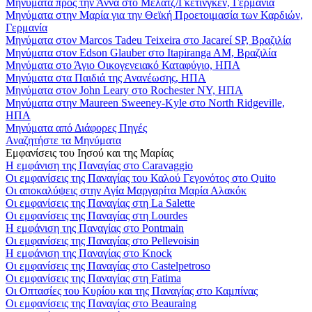
Μηνύματα προς την Άννα στο Μέλατζ/Γκέτινγκεν, Γερμανία
Μηνύματα στην Μαρία για την Θεϊκή Προετοιμασία των Καρδιών,
Γερμανία
Μηνύματα στον Marcos Tadeu Teixeira στο Jacareí SP, Βραζιλία
Μηνύματα στον Edson Glauber στο Itapiranga AM, Βραζιλία
Μηνύματα στο Άγιο Οικογενειακό Καταφύγιο, ΗΠΑ
Μηνύματα στα Παιδιά της Ανανέωσης, ΗΠΑ
Μηνύματα στον John Leary στο Rochester NY, ΗΠΑ
Μηνύματα στην Maureen Sweeney-Kyle στο North Ridgeville,
ΗΠΑ
Μηνύματα από Διάφορες Πηγές
Αναζητήστε τα Μηνύματα
Εμφανίσεις του Ιησού και της Μαρίας
Η εμφάνιση της Παναγίας στο Caravaggio
Οι εμφανίσεις της Παναγίας του Καλού Γεγονότος στο Quito
Οι αποκαλύψεις στην Αγία Μαργαρίτα Μαρία Αλακόκ
Οι εμφανίσεις της Παναγίας στη La Salette
Οι εμφανίσεις της Παναγίας στη Lourdes
Η εμφάνιση της Παναγίας στο Pontmain
Οι εμφανίσεις της Παναγίας στο Pellevoisin
Η εμφάνιση της Παναγίας στο Knock
Οι εμφανίσεις της Παναγίας στο Castelpetroso
Οι εμφανίσεις της Παναγίας στη Fatima
Οι Οπτασίες του Κυρίου και της Παναγίας στο Καμπίνας
Οι εμφανίσεις της Παναγίας στο Beauraing