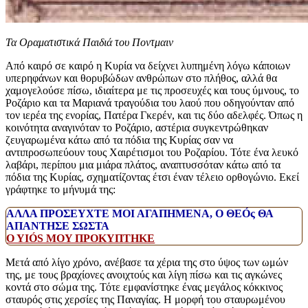
Τα Οραματιστικά Παιδιά του Ποντμαιν
Από καιρό σε καιρό η Κυρία να δείχνει λυπημένη λόγω κάποιων
υπερηφάνων και θορυβώδων ανθρώπων στο πλήθος, αλλά θα
χαμογελούσε πίσω, ιδιαίτερα με τις προσευχές και τους ύμνους, το
Ροζάριο και τα Μαριανά τραγούδια του λαού που οδηγούνταν από
τον ιερέα της ενορίας, Πατέρα Γκερέν, και τις δύο αδελφές. Όπως η
κοινότητα αναγινόταν το Ροζάριο, αστέρια συγκεντρώθηκαν
ζευγαρωμένα κάτω από τα πόδια της Κυρίας σαν να
αντιπροσωπεύουν τους Χαιρέτισμοι του Ροζαρίου. Τότε ένα λευκό
λαβάρι, περίπου μια μιάρα πλάτος, αναπτυσσόταν κάτω από τα
πόδια της Κυρίας, σχηματίζοντας έτσι έναν τέλειο ορθογώνιο. Εκεί
γράφτηκε το μήνυμά της:
ΑΛΛΑ ΠΡΟΣΕΥΧΤΕ ΜΟΙ ΑΓΑΠΗΜΕΝΑ, Ο ΘΕÓς ΘΑ
ΑΠΑΝΤΗΣΕ ΣΩΣΤΑ
Ο ΥIÓS ΜOY ΠΡΟΚΥΠΤΗΚΕ
Μετά από λίγο χρόνο, ανέβασε τα χέρια της στο ύψος των ωμών
της, με τους βραχίονες ανοιχτούς και λίγη πίσω και τις αγκώνες
κοντά στο σώμα της. Τότε εμφανίστηκε ένας μεγάλος κόκκινος
σταυρός στις χερσίες της Παναγίας. Η μορφή του σταυρωμένου